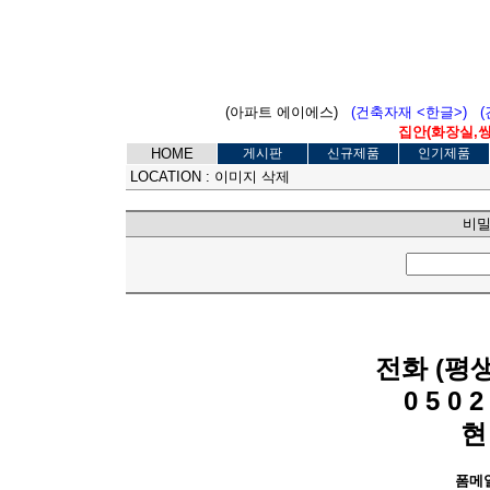
(아파트 에이에스)
(건축자재 <한글>)
집안(화장실,씽크
HOME
게시판
신규제품
인기제품
LOCATION :
이미지 삭제
비밀
전화 (평
0 5 0 2 
현
폼메