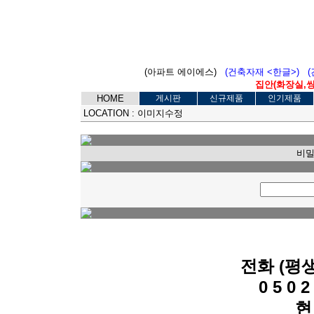
(아파트 에이에스)
(건축자재 <한글>)
집안(화장실,씽크
HOME
게시판
신규제품
인기제품
LOCATION :
이미지수정
비밀
전화 (평
0 5 0 2 
현