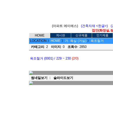
(아파트 에이에스)
(건축자재 <한글>)
집안(화장실,씽크
HOME
게시판
신규제품
인기제품
LOCATION
》
HOME
》
가. 욕실 (거실)
》
욕조철거
카테고리
: 2
이미지
: 0
조회수
: 2850
욕조철거 (0001) / 229 ~ 230
(2/0)
:
썸네일보기
슬라이드보기