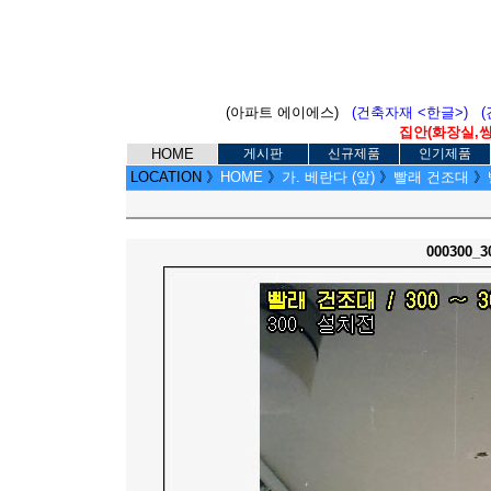
(아파트 에이에스)
(건축자재 <한글>)
집안(화장실,씽크
HOME
게시판
신규제품
인기제품
LOCATION
》
HOME
》
가. 베란다 (앞)
》
빨래 건조대
》
000300