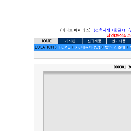
(아파트 에이에스)
(건축자재 <한글>)
집안(화장실,씽크
HOME
게시판
신규제품
인기제품
LOCATION
》
HOME
》
가. 베란다 (앞)
》
빨래 건조대
》
000301