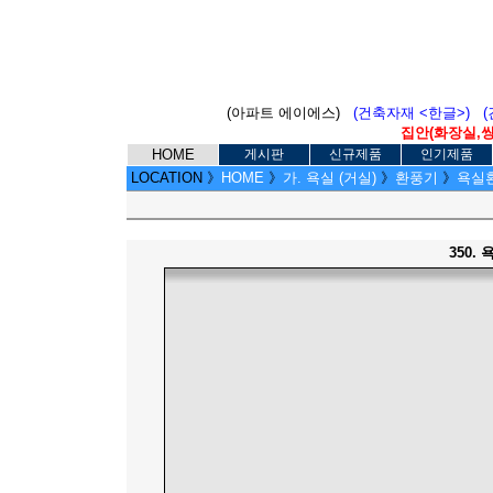
(아파트 에이에스)
(건축자재 <한글>)
집안(화장실,씽크
HOME
게시판
신규제품
인기제품
LOCATION
》
HOME
》
가. 욕실 (거실)
》
환풍기
》
욕실환기
350.