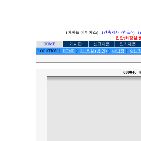
(아파트 에이에스)
(건축자재 <한글>)
집안(화장실,씽
HOME
게시판
신규제품
인기제품
LOCATION
》
HOME
》
가. 욕실 (방 안)
》
수납장
》
수납장 (
000046_