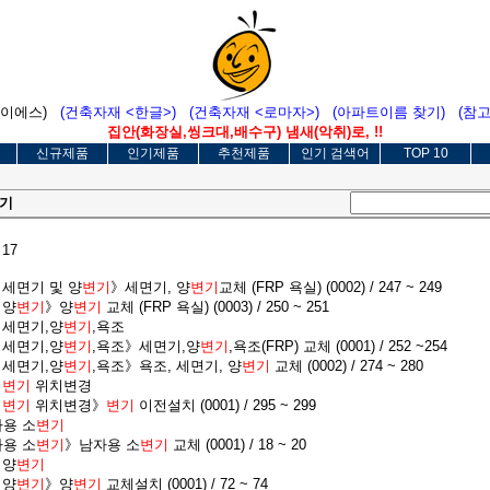
에이에스)
(건축자재 <한글>)
(건축자재 <로마자>)
(아파트이름 찾기)
(참
집안(화장실,씽크대,배수구) 냄새(악취)로, !!
신규제품
인기제품
추천제품
인기 검색어
TOP 10
기
 17
》세면기 및 양
변기
》세면기, 양
변기
교체 (FRP 욕실) (0002) / 247 ~ 249
》양
변기
》양
변기
교체 (FRP 욕실) (0003) / 250 ~ 251
》세면기,양
변기
,욕조
》세면기,양
변기
,욕조》세면기,양
변기
,욕조(FRP) 교체 (0001) / 252 ~254
》세면기,양
변기
,욕조》욕조, 세면기, 양
변기
교체 (0002) / 274 ~ 280
》
변기
위치변경
》
변기
위치변경》
변기
이전설치 (0001) / 295 ~ 299
자용 소
변기
자용 소
변기
》남자용 소
변기
교체 (0001) / 18 ~ 20
》양
변기
》양
변기
》양
변기
교체설치 (0001) / 72 ~ 74