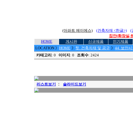
(아파트 에이에스)
(건축자재 <한글>)
집안(화장실,씽
HOME
게시판
신규제품
인기제품
LOCATION
》
HOME
》
힛. 건축자재 및 공구
》
44. 보
카테고리
: 0
이미지
: 0
조회수
: 2424
:
리스트보기
슬라이드보기