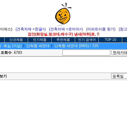
에이에스)
(건축자재 <한글>)
(건축자재 <로마자>)
(아파트이름 찾기)
(참
집안(화장실,씽크대,배수구) 냄새(악취)로, !!
신규제품
인기제품
추천제품
인기 검색어
TOP 10
. 욕실 (거실)
》
단독형 세면대
》
단독형 세면대 (0001) / 225
1
조회수
: 6793
보기