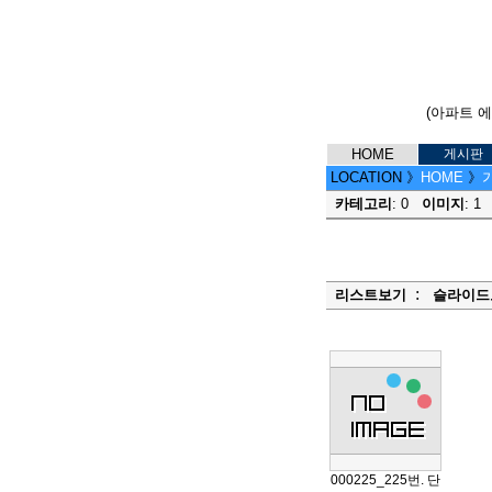
(아파트 
HOME
게시판
LOCATION
》
HOME
》
가
카테고리
: 0
이미지
: 
:
리스트보기
슬라이드
000225_225번. 단